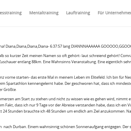
nesstraining
Mentaltraining
Lauftraining
Für Unternehme
n Diana! Diana,Diana,Diana,Diana- 6:37:57 lang DIANNNAAAAAA GOOOOO,GGOO
alb so kurzer Zeit meinen Namen so oft gehört- laut schreiend gehört! Comra
Zuschauer entlang 88km. Eine Wahnsinns Veranstaltung. Eine eigentlich sehr
nz vorne starten- das erste Mal in meinem Leben im Elitefeld. Ich bin für N
im Spartathlon kennengelernt habe. Der geschworen hat, dass ich mindeste
der Größte
.
merzen am Start zu stehen und nicht zu wissen wie es gehen wird, nimmt et
em Fakt, dass ich nur 9 Tage vor der Abreise verstanden habe, dass ich ein
tt 24 Stunden brauchte ich 48 Stunden um endlich am Ziel anzukommen. Na ja
 nach Durban. Einem wahnsinnig schönen Sonnenaufgang entgegen. Der sch