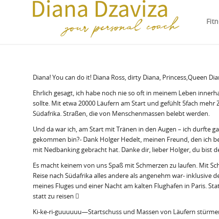
Fit
Diana! You can do it! Diana Ross, dirty Diana, Princess,Quee
Ehrlich gesagt, ich habe noch nie so oft in meinem Leben innerh
sollte. Mit etwa 20000 Läufern am Start und gefühlt 5fach mehr 
Südafrika. Straßen, die von Menschenmassen belebt werden.
Und da war ich, am Start mit Tränen in den Augen – ich durfte ga
gekommen bin?- Dank Holger Hedelt, meinen Freund, den ich be
mit Nedbanking gebracht hat. Danke dir, lieber Holger, du bist 
Es macht keinem von uns Spaß mit Schmerzen zu laufen. Mit Sch
Reise nach Südafrika alles andere als angenehm war- inklusive d
meines Fluges und einer Nacht am kalten Flughafen in Paris. Sta
statt zu reisen 
Ki-ke-ri-guuuuuu—Startschuss und Massen von Läufern stürmen