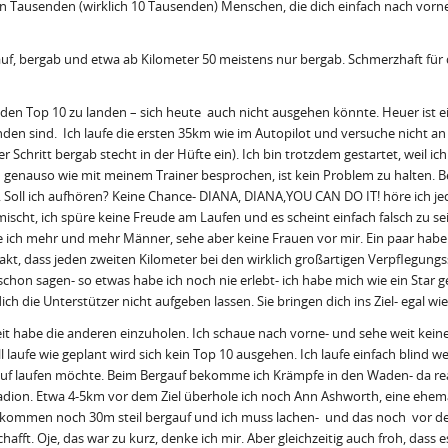
lt von Tausenden (wirklich 10 Tausenden) Menschen, die dich einfach nach vorn
auf, bergab und etwa ab Kilometer 50 meistens nur bergab. Schmerzhaft für 
n den Top 10 zu landen – sich heute auch nicht ausgehen könnte. Heuer ist ei
wunden sind. Ich laufe die ersten 35km wie im Autopilot und versuche nich
ritt bergab stecht in der Hüfte ein). Ich bin trotzdem gestartet, weil ich 
enauso wie mit meinem Trainer besprochen, ist kein Problem zu halten. Berg
n. Soll ich aufhören? Keine Chance- DIANA, DIANA,YOU CAN DO IT! höre ich 
cht, ich spüre keine Freude am Laufen und es scheint einfach falsch zu sei
ch mehr und mehr Männer, sehe aber keine Frauen vor mir. Ein paar habe ic
, dass jeden zweiten Kilometer bei den wirklich großartigen Verpflegungsst
hon sagen- so etwas habe ich noch nie erlebt- ich habe mich wie ein Star g
ich die Unterstützer nicht aufgeben lassen. Sie bringen dich ins Ziel- egal wie
eit habe die anderen einzuholen. Ich schaue nach vorne- und sehe weit kei
l laufe wie geplant wird sich kein Top 10 ausgehen. Ich laufe einfach blind
rgauf laufen möchte. Beim Bergauf bekomme ich Krämpfe in den Waden- da reag
Stadion. Etwa 4-5km vor dem Ziel überhole ich noch Ann Ashworth, eine ehemal
 kommen noch 30m steil bergauf und ich muss lachen- und das noch vor dem
fft. Oje, das war zu kurz, denke ich mir. Aber gleichzeitig auch froh, dass e