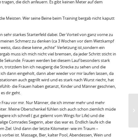
e tragen, die dich anfeuern. Es gibt keinen Meter auf dem
die Meisten. Wer seine Beine beim Training bergab nicht kaputt
n sehr starkes Starterfeld dabei. Der Vorteil von ganz vorne zu
t an meinen Schmerz zu denken (ca 3 Wochen vor dem Wettkampf
weiss, dass diese keine „echte“ Verletzung ist,sondern ein
ab muss ich mich nicht viel bremsen, da jeder Schritt sticht in
jede Sekunde. Frauen werden bei diesem Lauf besonders stark
n, trotzdem bin ich neugierig die Strecke zu sehen und die
h dann eingeholt, dann aber wieder vor mir laufen lassen, da
ationen auch gegrillt wird und es stark nach Wurst riecht, hat
efühlt- die Frauen haben getanzt, Kinder und Männer geschrien,
 es dir geht.
ne Frau vor mir. Nur Männer, die ich immer mehr und mehr
 weiter. Meine Oberschenkel fühlen sich auch schon ziemlich müde
iere ich schnell ( gut gelernt vom Wings for Life) und die
ige Comrades Siegerin, aber das war es. Endlich laufe ich die
 Ziel. Und dann der letzte Kilometer- wie im Traum –
s vorbei ist. Massage, Bier, kalter Pool, Abendessen, Wein und