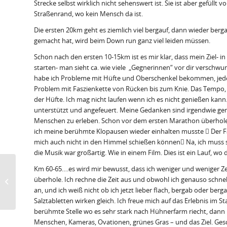
Strecke selbst wirklich nicht sehenswert ist. Sie ist aber gefül
Straßenrand, wo kein Mensch da ist.
Die ersten 20km geht es ziemlich viel bergauf, dann wieder berg
gemacht hat, wird beim Down run ganz viel leiden müssen.
Schon nach den ersten 10-15km ist es mir klar, dass mein Ziel- i
starten- man sieht ca. wie viele „Gegnerinnen“ vor dir versch
habe ich Probleme mit Hüfte und Oberschenkel bekommen, jeder Sch
Problem mit Faszienkette von Rücken bis zum Knie. Das Tempo, g
der Hüfte. Ich mag nicht laufen wenn ich es nicht genießen kan
unterstützt und angefeuert. Meine Gedanken sind irgendwie gemis
Menschen zu erleben. Schon vor dem ersten Marathon überhole i
ich meine berühmte Klopausen wieder einhalten musste  Der Fakt
mich auch nicht in den Himmel schießen können Na, ich muss sc
die Musik war großartig. Wie in einem Film. Dies ist ein Lauf, wo d
Km 60-65….es wird mir bewusst, dass ich weniger und weniger Z
überhole. Ich rechne die Zeit aus und obwohl ich genauso schnel
Workshops
an, und ich weiß nicht ob ich jetzt lieber flach, bergab oder be
Salztabletten wirken gleich. Ich freue mich auf das Erlebnis im 
berühmte Stelle wo es sehr stark nach Hühnerfarm riecht, dann
Menschen, Kameras, Ovationen, grünes Gras – und das Ziel. Gescha